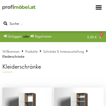
Möbel & Möbel
Beschläge & Zu
Mein Konto
Einloggen
oder
Registrieren
0,00
€
Willkommen
Produkte
Schränke & Innenausstattung
Kleiderschränke
Kleiderschränke