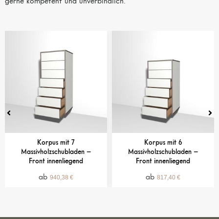
gerne kompetent und unverbindlich.
Korpus mit 7
Korpus mit 6
Massivholzschubladen –
Massivholzschubladen –
Front innenliegend
Front innenliegend
940,38
€
817,40
€