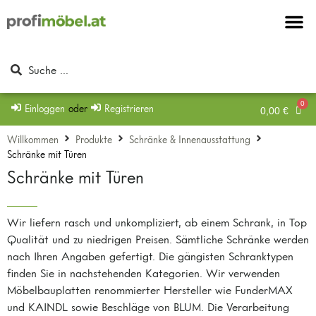
Möbel & Möbel
Beschläge & Zu
Mein Konto
Einloggen
oder
Registrieren
0,00
€
Willkommen
Produkte
Schränke & Innenausstattung
Schränke mit Türen
Schränke mit Türen
Wir liefern rasch und unkompliziert, ab einem Schrank, in Top
Qualität und zu niedrigen Preisen. Sämtliche Schränke werden
nach Ihren Angaben gefertigt. Die gängisten Schranktypen
finden Sie in nachstehenden Kategorien. Wir verwenden
Möbelbauplatten renommierter Hersteller wie FunderMAX
und KAINDL sowie Beschläge von BLUM. Die Verarbeitung