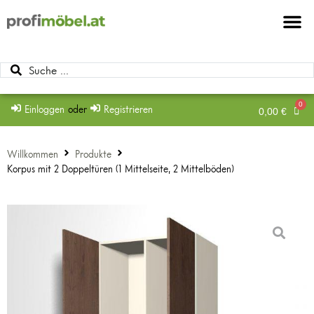
Möbel & Möbel
Beschläge & Zu
Mein Konto
Einloggen
oder
Registrieren
0,00
€
Willkommen
Produkte
Korpus mit 2 Doppeltüren (1 Mittelseite, 2 Mittelböden)