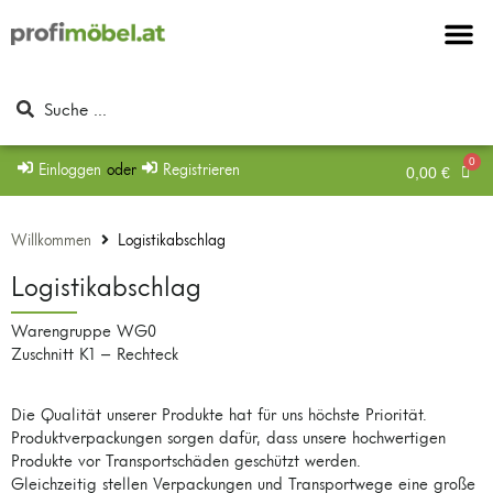
Möbel & Möbel
Beschläge & Zu
Mein Konto
Einloggen
oder
Registrieren
0,00
€
Willkommen
Logistikabschlag
Logistikabschlag
Warengruppe WG0
Zuschnitt K1 – Rechteck
Die Qualität unserer Produkte hat für uns höchste Priorität.
Produktverpackungen sorgen dafür, dass unsere hochwertigen
Produkte vor Transportschäden geschützt werden.
Gleichzeitig stellen Verpackungen und Transportwege eine große