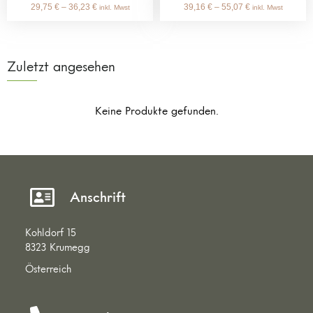
29,75
€
–
36,23
€
39,16
€
–
55,07
€
inkl. Mwst
inkl. Mwst
Zuletzt angesehen
Keine Produkte gefunden.
Anschrift
Kohldorf 15
8323 Krumegg
Österreich