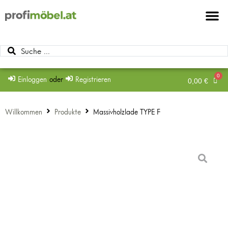
Möbel & Möbel
Beschläge & Zu
Mein Konto
Einloggen
oder
Registrieren
0,00
€
Willkommen
Produkte
Massivholzlade TYPE F