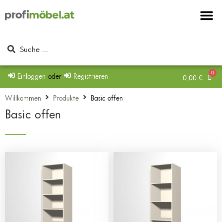
Möbel & Möbel
Beschläge & Zu
Mein Konto
Einloggen
oder
Registrieren
0,00
€
Willkommen
Produkte
Basic offen
Basic offen