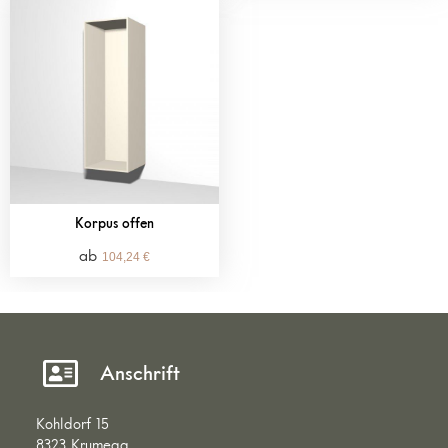
Korpus offen
104,24
€
Anschrift
Kohldorf 15
8323 Krumegg