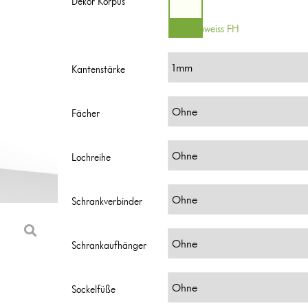
Dekor Korpus
0112 Topweiss FH
Kantenstärke
Fächer
Lochreihe
Schrankverbinder
Schrankaufhänger
Sockelfüße