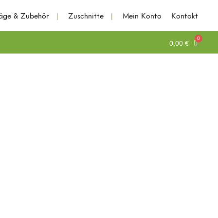
läge & Zubehör
Zuschnitte
Mein Konto
Kontakt
0,00
€
Kontodetails
Adressen
Bestellungen