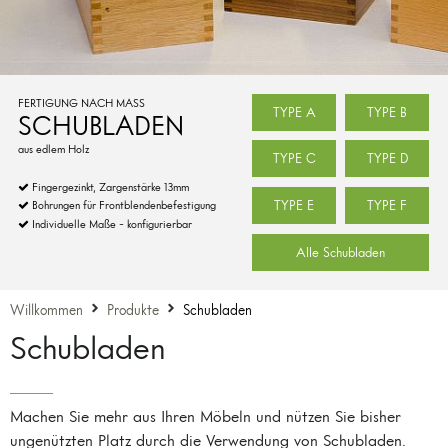
FERTIGUNG NACH MASS
TYPE A
TYPE B
SCHUBLADEN
aus edlem Holz
TYPE C
TYPE D
Fingergezinkt, Zargenstärke 13mm
TYPE E
TYPE F
Bohrungen für Frontblendenbefestigung
Individuelle Maße - konfigurierbar
Alle Schubladen
Willkommen
Produkte
Schubladen
Schubladen
Machen Sie mehr aus Ihren Möbeln und nützen Sie bisher
ungenützten Platz durch die Verwendung von Schubladen.