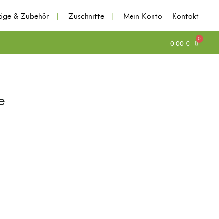
läge & Zubehör
Zuschnitte
Mein Konto
Kontakt
0,00
€
Kontodetails
Adressen
e
Bestellungen