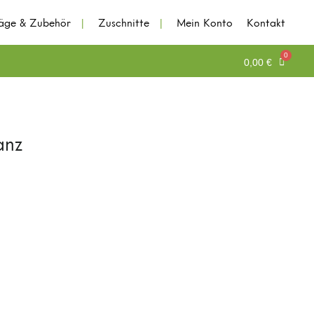
läge & Zubehör
Zuschnitte
Mein Konto
Kontakt
0,00
€
Kontodetails
Adressen
anz
Bestellungen