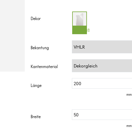
Dekor
Weiß 238
Bekantung
Kantenmaterial
Länge
mm 
Breite
mm 