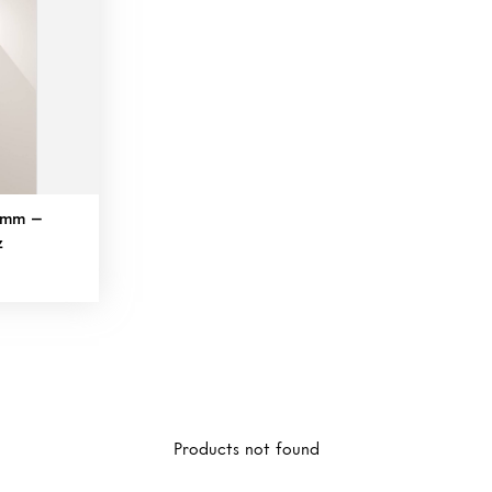
0mm –
z
Products not found