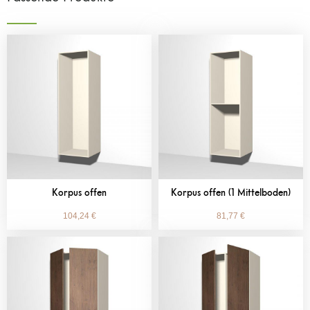
Korpus offen
Korpus offen (1 Mittelboden)
104,24
€
81,77
€