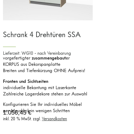
Schrank 4 Drehtüren SSA
Lieferzeit: WG10 - nach Vereinbarung
vorgefertigter
zusammengebaut
er
KORPUS aus Dekorspanplatte
Breiten und Tiefenkürzung OHNE Aufpreis!
Fronten und Sichtseiten
individuelle Bekantung mit Laserkante
Zahlreiche Lagerdekore stehen zur Auswahl
Konfigurieren Sie Ihr individuelles Möbel
per Mausklick in wenigen Schritten
1.056,45
€
inkl. 20 % MwSt.
zzgl.
Versandkosten