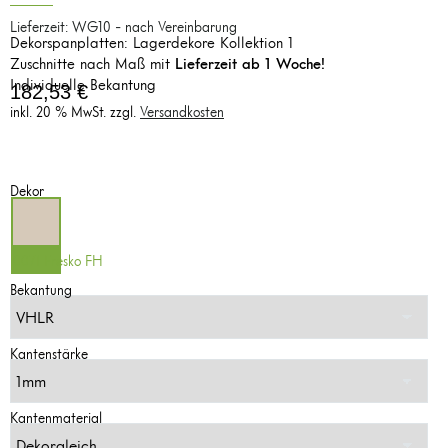
Lieferzeit: WG10 - nach Vereinbarung
Dekorspanplatten: Lagerdekore Kollektion 1
Zuschnitte nach Maß mit
Lieferzeit ab 1 Woche!
Individuelle Bekantung
182,53
€
inkl. 20 % MwSt.
zzgl.
Versandkosten
Dekor
0071 Fresko FH
Bekantung
Kantenstärke
Kantenmaterial