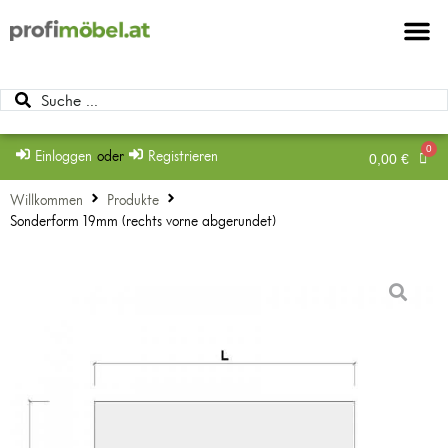
Möbel & Möbel
Beschläge & Zu
Mein Konto
Einloggen
oder
Registrieren
0,00
€
Willkommen
Produkte
Sonderform 19mm (rechts vorne abgerundet)